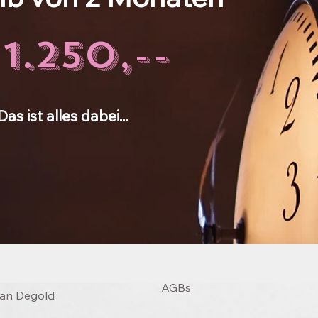
1.250,--
Das ist alles dabei...
AGBs
an Degold