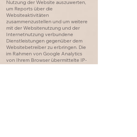
Nutzung der Website auszuwerten,
um Reports über die
Websiteaktivitäten
zusammenzustellen und um weitere
mit der Websitenutzung und der
Internetnutzung verbundene
Dienstleistungen gegenüber dem
Websitebetreiber zu erbringen. Die
im Rahmen von Google Analytics
von Ihrem Browser übermittelte IP-
Adresse wird nicht mit anderen
Daten von Google
zusammengeführt. Sie können die
Speicherung der Cookies durch eine
entsprechende Einstellung Ihrer
Browser-Software verhindern; wir
weisen Sie jedoch darauf hin, dass Sie
in diesem Fall gegebenenfalls nicht
sämtliche Funktionen dieser Website
vollumfänglich werden nutzen
können. Sie können darüber hinaus